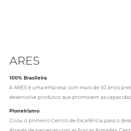
A ARES
SLIP RING
LINHAS DE 
ARES
100% Brasileira
A ARES é uma empresa com mais de 50 anos presta
desenvolve produtos que promovem as capacidades
Pioneirismo
Criou o primeiro Centro de Excelência para o des
Através de parcerias com as Forças Armadas, Cent