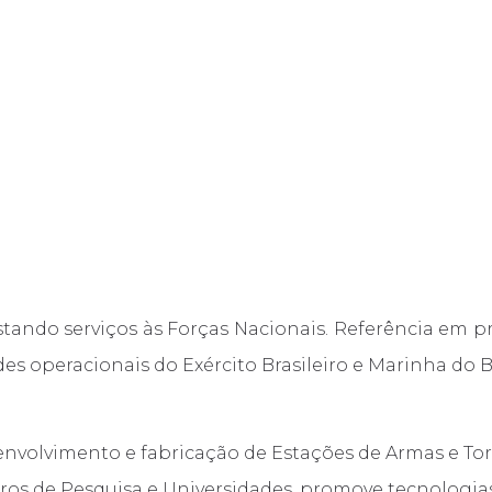
ATUAÇÃO
FORNECEDORES
CARREIRA
DOWNLO
ndo serviços às Forças Nacionais. Referência em pr
 operacionais do Exército Brasileiro e Marinha do Br
envolvimento e fabricação de Estações de Armas e Tor
ros de Pesquisa e Universidades, promove tecnologias