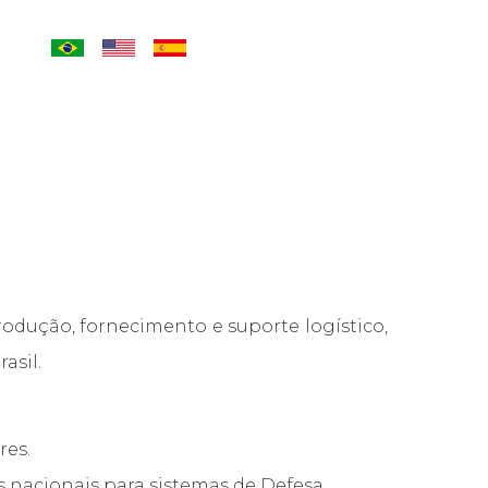
ADS
odução, fornecimento e suporte logístico,
asil.
res.
 nacionais para sistemas de Defesa.