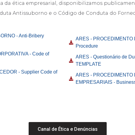
a da ética empresarial, disponibilizamos publicamen
onduta Antissuborno e o Código de Conduta do Fornec
RNO - Anti-Bribery
ARES - PROCEDIMENTO DE
Procedure
RPORATIVA - Code of
ARES - Questionário de Due
TEMPLATE
DOR - Supplier Code of
ARES - PROCEDIMENTO
EMPRESARIAIS - Business E
Canal de Ética e Denúncias