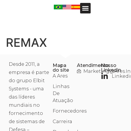
REMAX
Desde 2011, a
Mapa
Atendimento
Nosso
do site
Linkedin
Marketing@ares.in
empresa é parte
A Ares
Linkedi
do grupo Elbit
Linhas
Systems - uma
De
das líderes
Atuação
mundiais no
Fornecedores
fornecimento
de sistemas de
Carreira
Defesa –