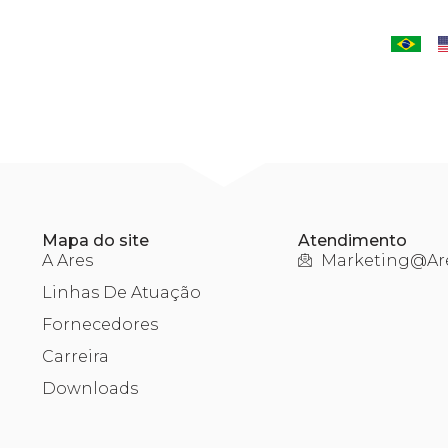
NESS
CAREER
SUPPLIERS
DOWNLOADS
Mapa do site
Atendimento
A Ares
Marketing@are
Linhas De Atuação
Fornecedores
Carreira
Downloads