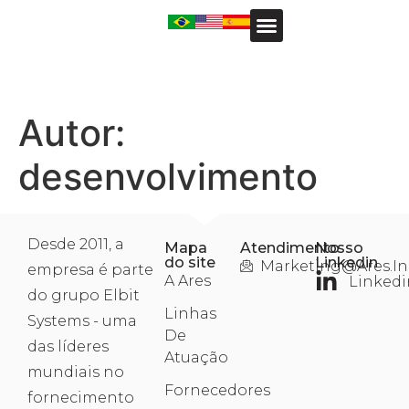
Autor:
desenvolvimento
Desde 2011, a
Mapa
Atendimento
Nosso
do site
Linkedin
Marketing@ares.in
empresa é parte
A Ares
Linkedi
do grupo Elbit
Linhas
Systems - uma
De
das líderes
Atuação
mundiais no
Fornecedores
fornecimento